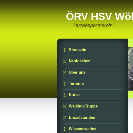
ÖRV HSV Wöl
Hundesportverein
Startseite
Neuigkeiten
Über uns
Termine
Kurse
Walking-Truppe
Einzelstunden
Wissenswertes