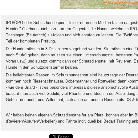
IPO/ÖPO oder Schutzhundesport - leider oft in den Medien falsch dargeste
Hunden" überhaupt nichts zu tun. Im Gegenteil die Hunde, welche im IPO-
Trieblagen (Beutetrieb) zu folgen und sich abrufen zu lassen. Die "Beißhan
Teil der kompletten Prüfung.
Die Hunde müssen in 3 Disziplinen vorgeführt werden. Sie müssen eine Fä
nach Stufe) gehen, dann müssen sie einen Unterordnungsteil bestehen (mi
Voran usw.) und zuletzt kommt dann der Schutzdienstteil mit Revieren, Es
Hunde in den Schutzdienstärmel beißen.
Die beliebtesten Rassen im Schutzhundesport sind heutzutage der Deuts
kommen noch Riesenschnauzer, Dobermänner und Rottweiler, dann kommt 
- wie dem Briard - ist es besonders interessant diese anspruchsvolle Ausb
braucht man auch viel Geduld, viel Phantsie und Ideen in der Ausbildung 
Gefühl, der auch und Willen hat, sich auch auf andere Rassen als DS & Ma
Wir haben keinen eigenen Schutzdiensthelfer am Platz, können aber im 
(Revieren/Abrufen/Verbellen) und Fährte individuell bei Bedarf Training anb