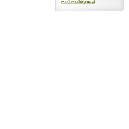
woeff-wo
eff@gmx.
at