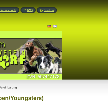
eitenübersicht
RSS
Drucken
 Vereinbarung
pen/Youngsters)