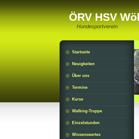
ÖRV HSV Wöl
Hundesportverein
Startseite
Neuigkeiten
Über uns
Termine
Kurse
Walking-Truppe
Einzelstunden
Wissenswertes