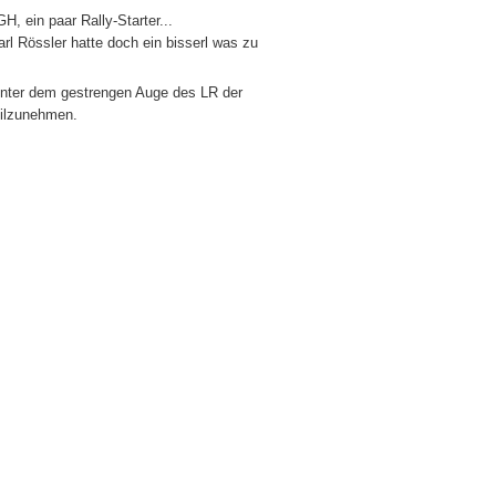
H, ein paar Rally-Starter...
arl Rössler hatte doch ein bisserl was zu
 unter dem gestrengen Auge des LR der
eilzunehmen.