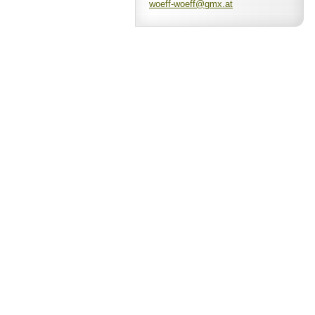
woeff-wo
eff@gmx.
at