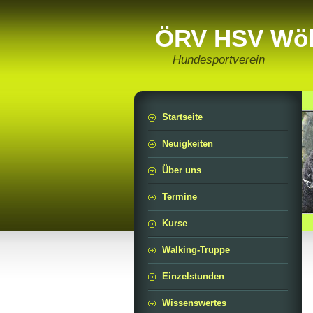
ÖRV HSV Wöl
Hundesportverein
Startseite
Neuigkeiten
Über uns
Termine
Kurse
Walking-Truppe
Einzelstunden
Wissenswertes