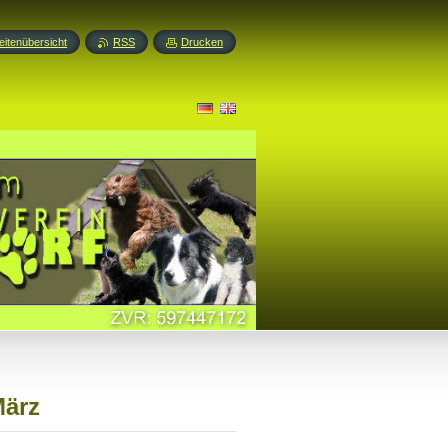
eitenübersicht
RSS
Drucken
März