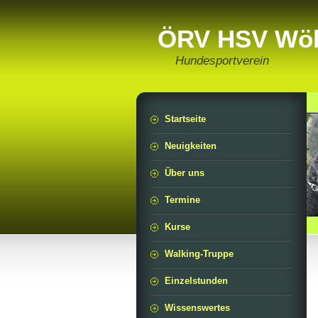
ÖRV HSV Wöl
Hundesportverein
Startseite
Neuigkeiten
Über uns
Termine
Kurse
Walking-Truppe
Einzelstunden
Wissenswertes