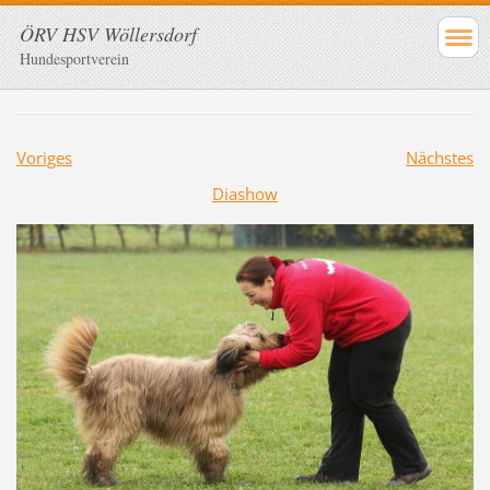
ÖRV HSV Wöllersdorf
Hundesportverein
Voriges
Nächstes
Diashow