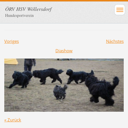
ÖRV HSV Wöllersdorf
Hundesportverein
Voriges
Nächstes
Diashow
« Zurück