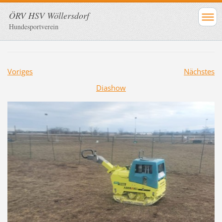
ÖRV HSV Wöllersdorf
Hundesportverein
Voriges
Nächstes
Diashow