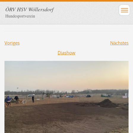
ÖRV HSV Wöllersdorf
Hundesportverein
Voriges
Nächstes
Diashow